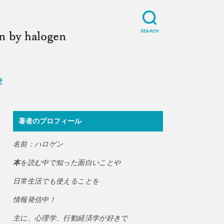
SEARCH
せ
著者のプロフィール
名前：ハロゲン
本
を読む中で知った面白いことや
日常生活でも使えることを
情報発信中！
主に、心理学、行動経済学が好きで