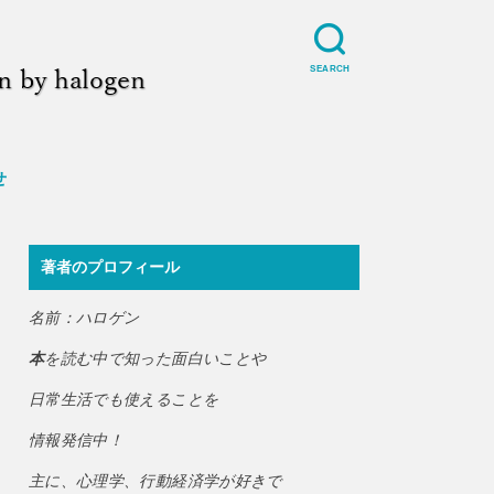
SEARCH
せ
著者のプロフィール
名前：ハロゲン
本
を読む中で知った面白いことや
日常生活でも使えることを
情報発信中！
主に、心理学、行動経済学が好きで