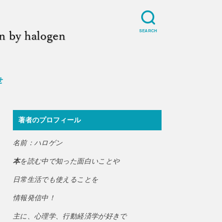
SEARCH
せ
著者のプロフィール
名前：ハロゲン
本
を読む中で知った面白いことや
日常生活でも使えることを
情報発信中！
主に、心理学、行動経済学が好きで